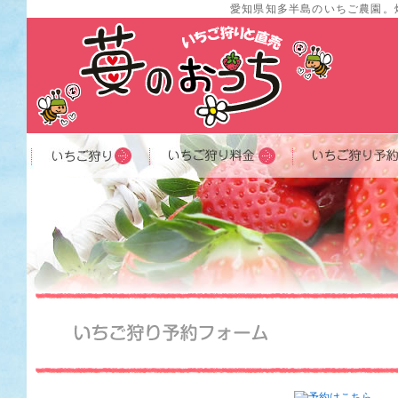
愛知県知多半島のいちご農園。
いちご狩り
いちご狩り料金
いちご狩り予